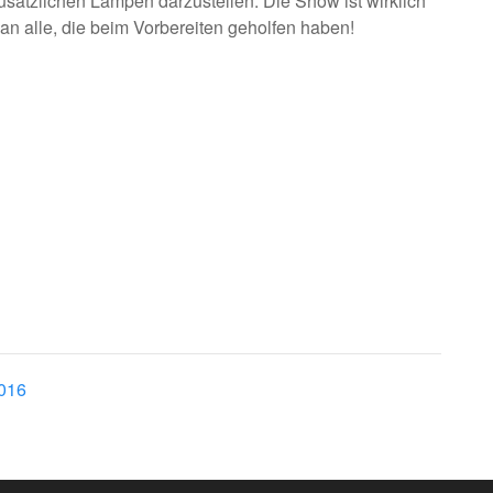
ätzlichen Lampen darzustellen. Die Show ist wirklich
an alle, die beim Vorbereiten geholfen haben!
2016