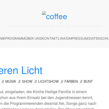
Jugendpastorales Zentrum der Pfarrei St. Franziskus Bochum
ME
PROGRAMM
ÜBER UNS
KONTAKT
LINKS
IMPRESSUM/DATENSCH
eren Licht
MUSIK
SHOW
LICHTSHOW
FARBEN
BUNT
ut, eingeladen, die Kirche Heilige Familie in einem
chon aus ihrem Einsatz bei den Jugendmessen kennt,
aren die Programmierenden diesmal frei, Songs ganz nach