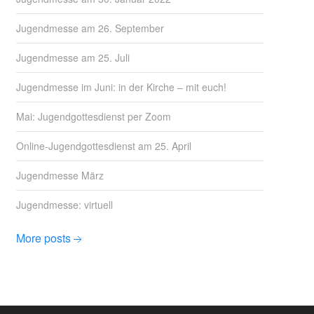
Jugendmesse am 26. September
Jugendmesse am 25. Juli
Jugendmesse im Juni: in der Kirche – mit euch!
Mai: Jugendgottesdienst per Zoom
Online-Jugendgottesdienst am 25. April
Jugendmesse März
Jugendmesse: virtuell
More posts