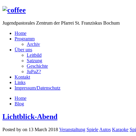
Jugendpastorales Zentrum der Pfarrei St. Franziskus Bochum
Home
Programm
Archiv
Über uns
Leitbild
Satzung
Geschichte
JuPaZ?
Kontakt
Links
Impressum/Datenschutz
Home
Blog
Lichtblick-Abend
Posted by on 13 March 2018
Veranstaltung
Spiele
Autos
Karaoke
Spi