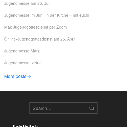
Jugendmesse am 25. Juli
Jugendmesse im Juni: in der Kirche – mit euch!
Mai: Jugendgottesdienst per Zoom
Online-Jugendgottesdienst am 25. April
Jugendmesse März
Jugendmesse: virtuell
More posts
lichtblick