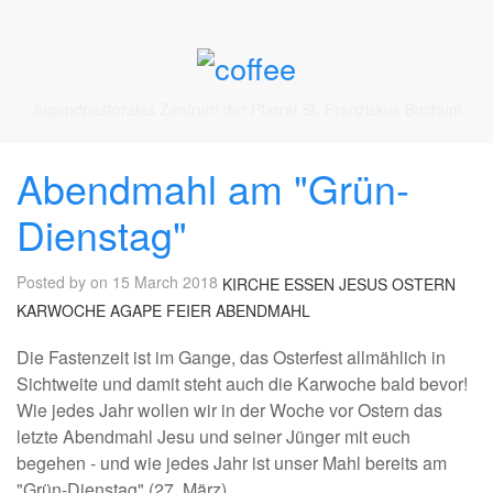
Jugendpastorales Zentrum der Pfarrei St. Franziskus Bochum
Abendmahl am "Grün-
Dienstag"
Posted by on 15 March 2018
KIRCHE
ESSEN
JESUS
OSTERN
KARWOCHE
AGAPE
FEIER
ABENDMAHL
Die Fastenzeit ist im Gange, das Osterfest allmählich in
Sichtweite und damit steht auch die Karwoche bald bevor!
Wie jedes Jahr wollen wir in der Woche vor Ostern das
letzte Abendmahl Jesu und seiner Jünger mit euch
begehen - und wie jedes Jahr ist unser Mahl bereits am
"Grün-Dienstag" (27. März).