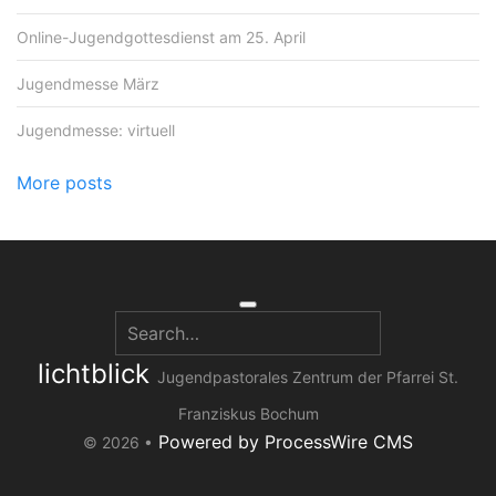
Online-Jugendgottesdienst am 25. April
Jugendmesse März
Jugendmesse: virtuell
More posts
lichtblick
Jugendpastorales Zentrum der Pfarrei St.
Franziskus Bochum
Powered by ProcessWire CMS
© 2026 •