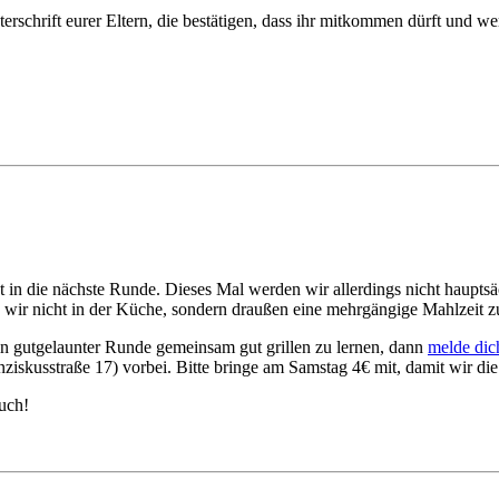
rschrift eurer Eltern, die bestätigen, dass ihr mitkommen dürft und w
ht in die nächste Runde. Dieses Mal werden wir allerdings nicht haupt
 wir nicht in der Küche, sondern draußen eine mehrgängige Mahlzeit z
in gutgelaunter Runde gemeinsam gut grillen zu lernen, dann
melde dic
ziskusstraße 17) vorbei. Bitte bringe am Samstag 4€ mit, damit wir di
uch!