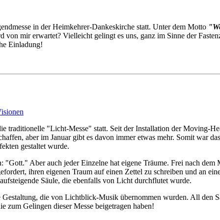
gendmesse in der Heimkehrer-Dankeskirche statt. Unter dem Motto
"We
 von mir erwartet? Vielleicht gelingt es uns, ganz im Sinne der Faste
che Einladung!
isionen
e traditionelle "Licht-Messe" statt. Seit der Installation der Moving-H
haffen, aber im Januar gibt es davon immer etwas mehr. Somit war das
ekten gestaltet wurde.
: "Gott." Aber auch jeder Einzelne hat eigene Träume. Frei nach dem 
efordert, ihren eigenen Traum auf einen Zettel zu schreiben und an ein
aufsteigende Säule, die ebenfalls von Licht durchflutet wurde.
he Gestaltung, die von Lichtblick-Musik übernommen wurden. All den Sän
die zum Gelingen dieser Messe beigetragen haben!