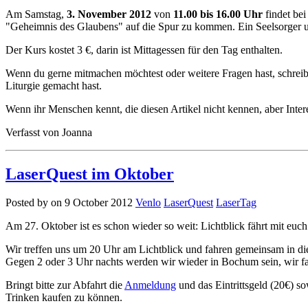
Am Samstag,
3. November 2012
von
11.00 bis 16.00 Uhr
findet bei
"Geheimnis des Glaubens" auf die Spur zu kommen. Ein Seelsorger u
Der Kurs kostet 3 €, darin ist Mittagessen für den Tag enthalten.
Wenn du gerne mitmachen möchtest oder weitere Fragen hast, schrei
Liturgie gemacht hast.
Wenn ihr Menschen kennt, die diesen Artikel nicht kennen, aber Inter
Verfasst von Joanna
LaserQuest im Oktober
Posted by on 9 October 2012
Venlo
LaserQuest
LaserTag
Am 27. Oktober ist es schon wieder so weit: Lichtblick fährt mit eu
Wir treffen uns um 20 Uhr am Lichtblick und fahren gemeinsam in di
Gegen 2 oder 3 Uhr nachts werden wir wieder in Bochum sein, wir f
Bringt bitte zur Abfahrt die
Anmeldung
und das Eintrittsgeld (20€) so
Trinken kaufen zu können.