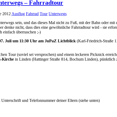
unterwegs – Fahrradtour
ne 2012
Ausflug
Fahrrad
Tour
Unterwegs
nterwegs sein, und das dieses Mal nicht zu Fuß, mit der Bahn oder mit
r denke nicht, dass dies eine gewöhnliche Fahrradtour wird - sie erford
h einfach überraschen ;-)
07. Juli um 11:30 Uhr am JuPaZ Lichtblick
(Karl-Friedrich-Straße 
chen Tour (soviel sei versprochen) und einem leckeren Picknick erreic
n-Kirche
in Linden (Hattinger Straße 814, Bochum Linden), pünktlich
 Unterschrift und Telefonnummer deiner Eltern (siehe unten)