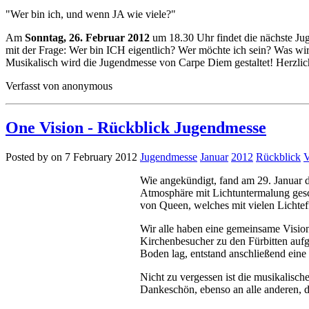
"Wer bin ich, und wenn JA wie viele?"
Am
Sonntag, 26. Februar 2012
um 18.30 Uhr findet die nächste Ju
mit der Frage: Wer bin ICH eigentlich? Wer möchte ich sein? Was wird
Musikalisch wird die Jugendmesse von Carpe Diem gestaltet! Herzli
Verfasst von anonymous
One Vision - Rückblick Jugendmesse
Posted by on 7 February 2012
Jugendmesse
Januar
2012
Rückblick
V
Wie angekündigt, fand am 29. Januar di
Atmosphäre mit Lichtuntermalung gesc
von Queen, welches mit vielen Lichteff
Wir alle haben eine gemeinsame Vision
Kirchenbesucher zu den Fürbitten aufg
Boden lag, entstand anschließend eine 
Nicht zu vergessen ist die musikalisc
Dankeschön, ebenso an alle anderen, 