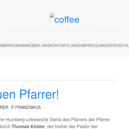
Jugendpastorales Zentrum der Pfarrei St. Franziskus Bochum
ME
PROGRAMM
ÜBER UNS
KONTAKT
LINKS
IMPRESSUM/DATENSCH
en Pfarrer!
RRER
FRANZISKUS
arrer Humberg unbesetzte Stelle des Pfarrers der Pfarrei
 durch
Thomas Köster
, der bisher der Pastor der