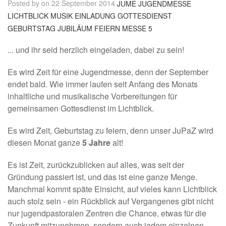
Posted by on 22 September 2014
JUME
JUGENDMESSE
LICHTBLICK MUSIK
EINLADUNG
GOTTESDIENST
GEBURTSTAG
JUBILÄUM
FEIERN
MESSE
5
... und ihr seid herzlich eingeladen, dabei zu sein!
Es wird Zeit für eine Jugendmesse, denn der September
endet bald. Wie immer laufen seit Anfang des Monats
inhaltliche und musikalische Vorbereitungen für
gemeinsamen Gottesdienst im Lichtblick.
Es wird Zeit, Geburtstag zu feiern, denn unser JuPaZ wird
diesen Monat ganze
5 Jahre
alt!
Es ist Zeit, zurückzublicken auf alles, was seit der
Gründung passiert ist, und das ist eine ganze Menge.
Manchmal kommt späte Einsicht, auf vieles kann Lichtblick
auch stolz sein - ein Rückblick auf Vergangenes gibt nicht
nur jugendpastoralen Zentren die Chance, etwas für die
Zunkunft mitzunehmen, sondern auch jedem einzelnen